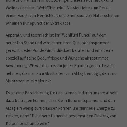
Ruhe und Harmonie im stilvoll eingerichteten Kosmetik,- und
info@yourdomain.com
Wellnessinstitut "Wohlfühlpunkt". Mit viel Liebe zum Detail,
einem Hauch von Herzlichkeit und einer Spur von Natur schaffen
About us
wir einen Ruhepunkt der Extraklasse.
Lorem ipsum dolor sit amet, consectetuer adipiscing elit.
Apparativ und technisch ist Ihr "Wohlfühl Punkt" auf dem
Aenean commodo ligula eget dolor. Aenean massa. Cum
neuesten Stand und wird daher Ihren Qualitätsansprüchen
sociis natoque penatibus et magnis dis parturient montes,
gerecht. Jeder Kunde wird individuell beraten und erhält eine
nascetur ridiculus mus. Donec quam felis, ultricies nec.
speziell auf seine Bedürfnisse und Wünsche abgestimmte
Anwendung. Wir werden uns für jeden Kunden genau die Zeit
nehmen, die man zum Abschalten vom Alltag benötigt, denn nur
Sie stehen im Mittelpunkt.
Es ist eine Bereicherung für uns, wenn wir durch unsere Arbeit
dazu beitragen können, dass Sie in Ruhe entspannen und den
Alltag ein wenig zurücklassen können um hier neue Energie zu
tanken, denn "Die innere Harmonie bestimmt den Einklang von
Körper, Geist und Seele".