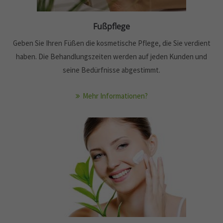
info@yourdomain.com
Fußpflege
About us
Geben Sie Ihren Füßen die kosmetische Pflege, die Sie verdient
Lorem ipsum dolor sit amet, consectetuer adipiscing elit.
haben. Die Behandlungszeiten werden auf jeden Kunden und
Aenean commodo ligula eget dolor. Aenean massa. Cum
seine Bedürfnisse abgestimmt.
sociis natoque penatibus et magnis dis parturient montes,
nascetur ridiculus mus. Donec quam felis, ultricies nec.
Mehr Informationen?