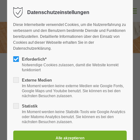
Menu
Datenschutzeinstellungen
Login
Diese Internetseite verwendet Cookies, um die Nutzererfahrung zu
Benutzername
verbessern und den Benutzern bestimmte Dienste und Funktionen
bereitzustellen. Detaillierte Informationen über den Einsatz von
Cookies auf dieser Webseite erhalten Sie in der
Datenschutzerklärung.
Passwort
Erforderlich*
Notwendige Cookies zulassen, damit die Website korrekt
funktioniert
Unsere Dienstleistungen
Externe Medien
Im Moment werden keine externe Medien wie Google Fonts,
Anmelden
Google Maps und Youtube benutzt. Sie können es bei den
nächsten Besuchen zulassen.
Register
|
Lost your password?
Statistik
Im Moment werden keine Statistik-Tools wie Google Analytics
Support
oder Matomo Analytics benutzt. Sie können es bei den
nächsten Besuchen zulassen.
Lorem ipsum dolor sit amet: