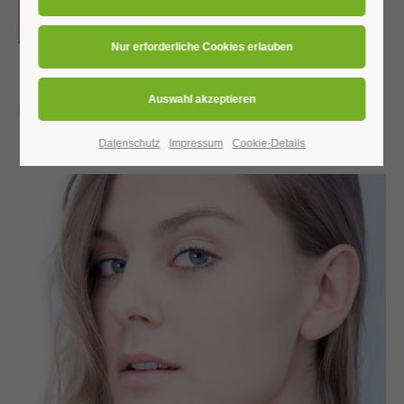
24h
/ 365days
Neu ab April 2026 im Wohlfühlpunkt
We offer support for our customers
Datenschutz
Impressum
Cookie-Details
Mon - Fri 8:00am - 5:00pm
(GMT +1)
Get in touch
Cybersteel Inc.
376-293 City Road, Suite 600
San Francisco, CA 94102
Have any questions?
+44 1234 567 890
Drop us a line