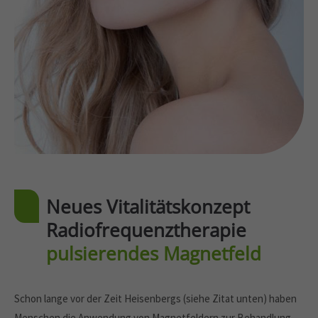
info@yourdomain.com
About us
Lorem ipsum dolor sit amet, consectetuer adipiscing elit.
Aenean commodo ligula eget dolor. Aenean massa. Cum
sociis natoque penatibus et magnis dis parturient montes,
nascetur ridiculus mus. Donec quam felis, ultricies nec.
Neues Vitalitätskonzept
Radiofrequenztherapie
pulsierendes Magnetfeld
Schon lange vor der Zeit Heisenbergs (siehe Zitat unten) haben
Menschen die Anwendung von Magnetfeldern zur Behandlung