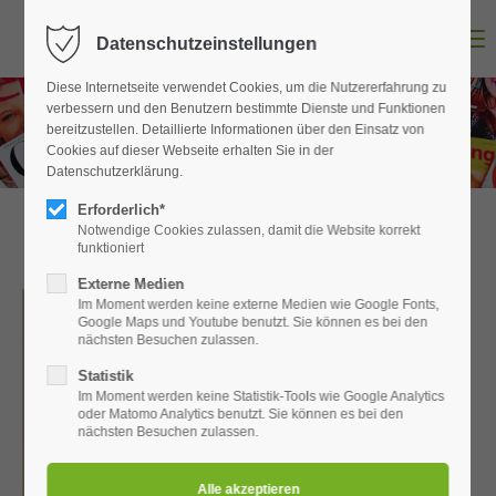
Menu
Datenschutzeinstellungen
Login
Diese Internetseite verwendet Cookies, um die Nutzererfahrung zu
Benutzername
verbessern und den Benutzern bestimmte Dienste und Funktionen
bereitzustellen. Detaillierte Informationen über den Einsatz von
Cookies auf dieser Webseite erhalten Sie in der
Datenschutzerklärung.
Passwort
Erforderlich*
Notwendige Cookies zulassen, damit die Website korrekt
funktioniert
Permanent Make-up
Externe Medien
Im Moment werden keine externe Medien wie Google Fonts,
Anmelden
Google Maps und Youtube benutzt. Sie können es bei den
nächsten Besuchen zulassen.
Register
|
Lost your password?
Statistik
Im Moment werden keine Statistik-Tools wie Google Analytics
Support
oder Matomo Analytics benutzt. Sie können es bei den
nächsten Besuchen zulassen.
Lorem ipsum dolor sit amet: