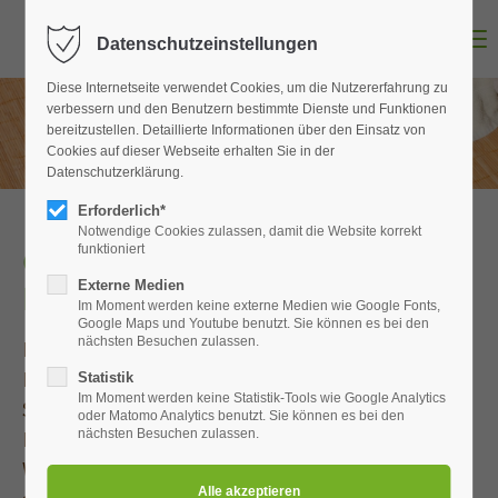
Menu
Datenschutzeinstellungen
Login
Diese Internetseite verwendet Cookies, um die Nutzererfahrung zu
Benutzername
verbessern und den Benutzern bestimmte Dienste und Funktionen
bereitzustellen. Detaillierte Informationen über den Einsatz von
Cookies auf dieser Webseite erhalten Sie in der
Datenschutzerklärung.
Passwort
Erforderlich*
Notwendige Cookies zulassen, damit die Website korrekt
funktioniert
Gesichtspflege und Ästhetische
Externe Medien
Kosmetik
Im Moment werden keine externe Medien wie Google Fonts,
Anmelden
Google Maps und Youtube benutzt. Sie können es bei den
nächsten Besuchen zulassen.
Pflege beginnt bei der Reinigung!
Register
|
Lost your password?
Denken Sie daran, denn Sie haben nur 1 Haut.
Statistik
Im Moment werden keine Statistik-Tools wie Google Analytics
Schönheit ist kein Geschenk, sondern eine
Support
oder Matomo Analytics benutzt. Sie können es bei den
Lebenseinstellung.
nächsten Besuchen zulassen.
Lorem ipsum dolor sit amet:
Wir bieten Ihnen innovative Behandlungen mit