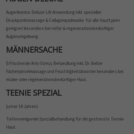
info@yourdomain.com
Augenkontur Deluxe Lift Anwendung inkl. spezieller
About us
Druckpunktmassage & Collagenpadmaske für alle Hauttypen
geeignet besonders bei reifer & regenerationsbedürftiger
Lorem ipsum dolor sit amet, consectetuer adipiscing elit.
Augenumgebung.
Aenean commodo ligula eget dolor. Aenean massa. Cum
MÄNNER­SACHE
sociis natoque penatibus et magnis dis parturient montes,
nascetur ridiculus mus. Donec quam felis, ultricies nec.
Erfrischende Anti-Stress Behandlung inkl. Dr. Belter
Fächerpinselmassage und Feuchtigkeitsbooster besonders bei
müder oder regenerationsbedürftiger Haut.
TEENIE­ SPEZIAL
(unter 18 Jahren)
Tiefenreinigende Spezialbehandlung für die gestresste Teenie-
Haut.