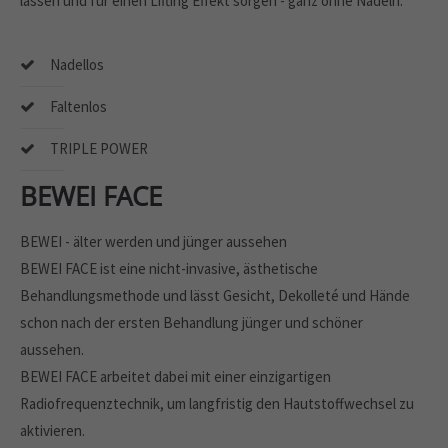
lassen und für einen Lifting Effekt sorgen - ganz ohne Nadeln.
Nadellos
Faltenlos
TRIPLE POWER
BEWEI FACE
BEWEI - älter werden und jünger aussehen
BEWEI FACE ist eine nicht-invasive, ästhetische
Behandlungsmethode und lässt Gesicht, Dekolleté und Hände
schon nach der ersten Behandlung jünger und schöner
aussehen.
BEWEI FACE arbeitet dabei mit einer einzigartigen
Radiofrequenztechnik, um langfristig den Hautstoffwechsel zu
aktivieren.