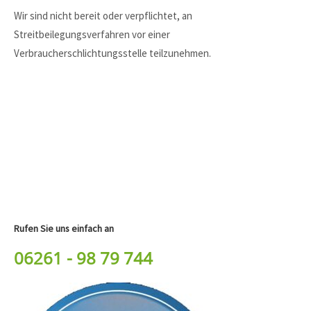
info@yourdomain.com
Wir sind nicht bereit oder verpflichtet, an
Streitbeilegungsverfahren vor einer
About us
Verbraucherschlichtungsstelle teilzunehmen.
Lorem ipsum dolor sit amet, consectetuer adipiscing elit.
Aenean commodo ligula eget dolor. Aenean massa. Cum
sociis natoque penatibus et magnis dis parturient montes,
nascetur ridiculus mus. Donec quam felis, ultricies nec.
Rufen Sie uns einfach an
06261 - 98 79 744