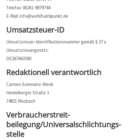
Telefax: 06261-9879744
24h
E-Mail: info@wohlfuehlpunkt.de
/ 365days
Umsatzsteuer-ID
Umsatzsteuer-Identifikationsnummer gemäß § 27 a
Umsatzsteuergesetz:
We offer support for our customers
Mon - Fri 8:00am - 5:00pm
(GMT +1)
DE267663580
Get in touch
Redaktionell verantwortlich
Cybersteel Inc.
Carmen Sommario-Klenk
376-293 City Road, Suite 600
Heidelberger Straße 3
San Francisco, CA 94102
74821 Mosbach
Verbraucher­streit­
Have any questions?
+44 1234 567 890
beilegung/Universal­schlichtungs­
stelle
Drop us a line