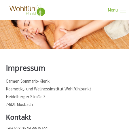
Menu
Login
Benutzername
Passwort
Impressum
Carmen Sommario-Klenk
Anmelden
Kosmetik,- und Wellnessinstitut Wohlfühlpunkt
Register
|
Lost your password?
Heidelberger Straße 3
74821 Mosbach
Support
Kontakt
Lorem ipsum dolor sit amet:
Telefon: 06261-9879744